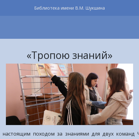
Библиотека имени В.М. Шукшина
«Тропою знаний»
л настоящим походом за знаниями для двух команд Ч